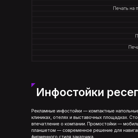
Печать на 
UA
П
RU
Печа
Инфостойки ресеп
Рекламные инфостойки — компактные напольные 
клиниках, отелях и выставочных площадках. Ст
впечатление о компании. Промостойки — мобиль
планшетом — современное решение для навигац
фирменного стиля заказчика.