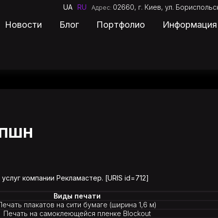
UA
RU
02660, г. Киев, ул. Бориспольск
Адрес:
Новости
Блог
Портфолио
Информация
Про компанію
Послуги
епшн
Новини
Блог
услуг компании Рекламастер. [URIS id=712]
Портфоліо
Виды печати
Ціни
Печать плакатов на сити бумаге (ширина 1,6 м)
Печать на самоклеющейся пленке Blockout