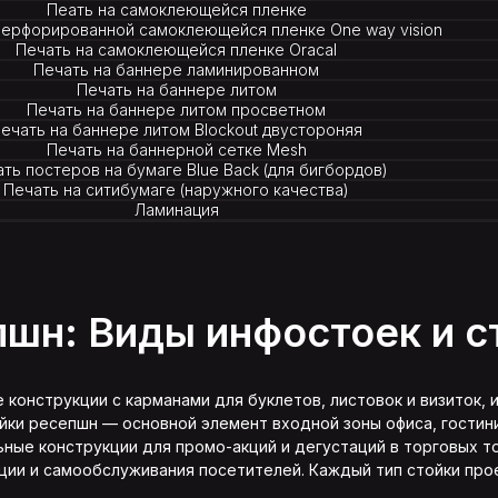
Пеать на самоклеющейся пленке
Гарантія
перфорированной самоклеющейся пленке One way vision
Печать на самоклеющейся пленке Oracal
Контакти
Печать на баннере ламинированном
Печать на баннере литом
Печать на баннере литом просветном
ечать на баннере литом Blockout двустороняя
Печать на баннерной сетке Mesh
ть постеров на бумаге Blue Back (для бигбордов)
Печать на ситибумаге (наружного качества)
Ламинация
Время работы: Пн-Пт: 09:00-20:00
Сб: 10:00-15:00 Вс: Выходной
Адрес: 02660, г. Киев,
ул. Бориспольская, 9, оф. 26
шн: Виды инфостоек и с
Напишите нам:
manager@reclamaster.com.ua
конструкции с карманами для буклетов, листовок и визиток, 
ойки ресепшн — основной элемент входной зоны офиса, гостин
ные конструкции для промо-акций и дегустаций в торговых то
ии и самообслуживания посетителей. Каждый тип стойки прое