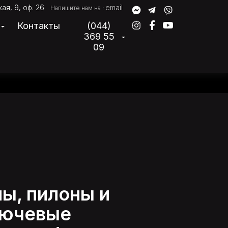
ая, 9, оф. 26
email
Напишите нам на :
Контакты
(044)
369 55
09
ы, пилоны и
лючевые