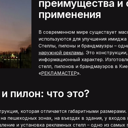
преимущества и
Гарантія
применения
Контакти
В современном мире существует мас
используются для улучшения имиджа 
Стеллы, пилоны и брандмауэры – одн
наружной рекламы
. Это конструкции
Время работы: Пн-Пт: 09:00-20:00
информационный характер. Изготовле
Сб: 10:00-15:00 Вс: Выходной
стелл, пилонов и брандмауэров в Ки
Адрес: 02660, г. Киев,
«
РЕКЛАМАСТЕР
».
ул. Бориспольская, 9, оф. 26
Напишите нам:
и пилон: что это?
manager@reclamaster.com.ua
струкция, которая отличается габаритными размерами.
на пешеходных зонах, на въездах в здания, у входов
вление и установка рекламных стелл – одно из самы