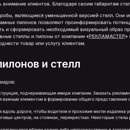
 внимание клиентов. Благодаря своим габаритам стел
оробы, являющиеся уменьшенной версией стелл. Они 
ламных пилонов позволяют проинформировать потенц
ть и сформировать необходимый визуальный образ пр
вные стеллы и пилоны от компании «
РЕКЛАМАСТЕР
»
днести товар или услугу клиентам.
илонов и стелл
видов:
струкция, подчеркивающая имидж компании. Заказать рекламну
я важным элементом в формировании общего представления о 
 вдоль дороги, чтобы водители и прохожие могли издалека 
рговых центров, на стоянках, перекрестках. Некоторые стелы
полагающаяся вблизи здания либо непосредственно в торгово