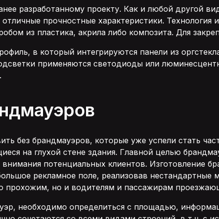
анее разработанному проекту. Как и любой другой в
 отличные прочностные характеристики. Технология 
обом из пластика, акрила либо композита. Для закре
офиль, в который интегрируются панели из оргстекл
одсветки применяются светодиоды или люминесцентн
.
андмауэров
ть без брандмауэров, которые уже успели стать час
иеся на глухой стене здания. Главной целью брандмау
 внимания потенциальных клиентов. Изготовление бра
большое рекламное поле, реализовав нестандартные м
ько прохожим, но и водителям и пассажирам проезжа
уэр, необходимо определиться с площадью, информа
но сочетаются со всеми видами строений, в т.ч. с 