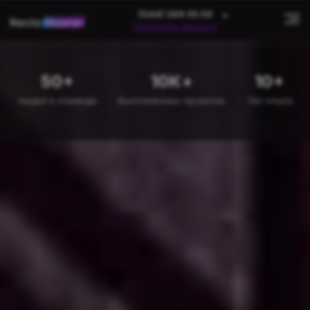
(044) 369 55 09
Проложить маршрут
Про компанію
50
+
10
К+
10
+
Послуги
людей в команде
Выполненных проектов
Лет опыта
Новини
Блог
Портфоліо
Ціни
Гарантія
Контакти
UA
RU