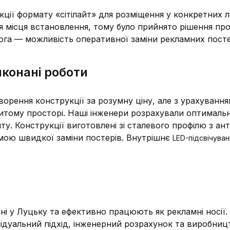
кції формату «сітілайт» для розміщення у конкретних л
я місця встановлення, тому було прийнято рішення пр
га — можливість оперативної заміни рекламних посте
иконані роботи
орення конструкції за розумну ціну, але з урахуванням
итому просторі. Наші інженери розрахували оптимальн
ту. Конструкції виготовлені зі сталевого профілю з а
мою швидкої заміни постерів. Внутрішнє
LED-підсвічува
ені у Луцьку та ефективно працюють як рекламні носії
ідуальний підхід, інженерний розрахунок та виробниц