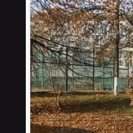
UA
RU