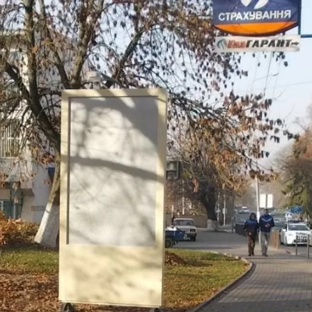
Гарантія
Контакти
Час роботи: Пн-Пт: 09:00-18:00
Сб: 10:00-15:00 Нд: Вихідний
Адреса: 02660, м. Київ,
ул. Бориспольская, 9, оф. 26
Напишіть нам:
manager@reclamaster.com.ua