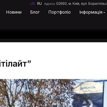
UA
RU
02660, м. Київ, вул. Бориспільс
Адреса:
Новини
Блог
Портфоліо
Інформація
Про компанію
Послуги
тілайт”
Новини
Блог
Портфоліо
Ціни