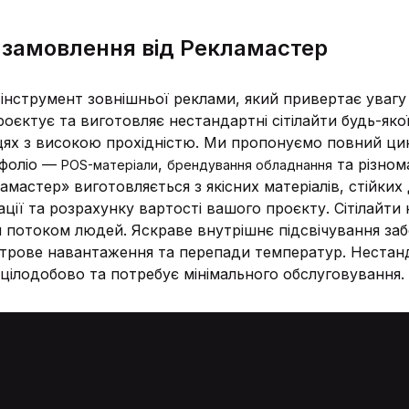
а замовлення від Рекламастер
інструмент зовнішньої реклами, який привертає увагу
оєктує та виготовляє нестандартні сітілайти будь-яко
сцях з високою прохідністю. Ми пропонуємо повний ци
тфоліо —
,
та різном
POS-матеріали
брендування обладнання
ламастер» виготовляється з якісних матеріалів, стійких
ьтації та розрахунку вартості вашого проєкту. Сітілай
м потоком людей. Яскраве внутрішнє підсвічування за
ітрове навантаження та перепади температур. Нестанд
 цілодобово та потребує мінімального обслуговування.