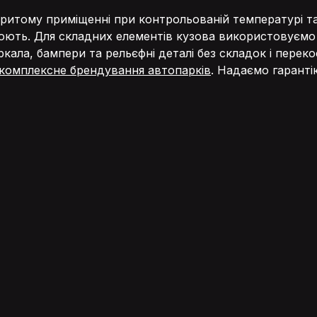
ритому приміщенні при контрольованій температурі та
ть. Для складних елементів кузова використовуємо 
ркала, бампери та рельєфні деталі без складок і пер
комплексне брендування автопарків
. Надаємо гарантію