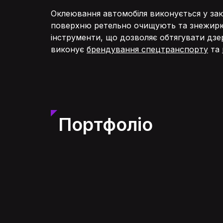
Оклеювання автомобіля виконується у зак
поверхню ретельно очищують та знежирюю
інструменти, що дозволяє обтягувати дзе
виконує
брендування спецтранспорту
та
Портфоліо