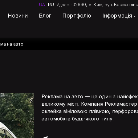
UA
RU
02660, м. Київ, вул. Бориспільс
Адреса:
Новини
Блог
Портфоліо
Інформація
ма на авто
Про компанію
Послуги
Новини
Реклама на авто — це один з найефек
Блог
великому місті. Компанія Рекламастер
оклейка вініловою плівкою, перфоров
Портфоліо
автомобілів будь-якого типу.
Ціни