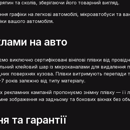
япин та сколів, зберігаючи його товарний вигляд.
я графіки на легкові автомобілі, мікроавтобуси та в
ки вашого автомобіля.
лами на авто
о виключно сертифіковані вінілові плівки від провідн
іальний клейовий шар із мікроканалами для видалення 
адних поверхнях кузова. Плівки витримують перепади 
7 років залежно від типу матеріалу.
 рекламних кампаній пропонуємо знімну плівку — її л
амне зображення на задньому та бокових вікнах без о
 та гарантії