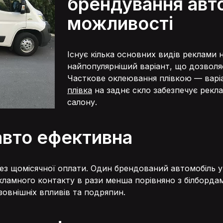
брендування авто
Гарантія
можливості
Контакти
Існує кілька основних видів реклами 
найпопулярніший варіант, що дозволя
Часткове оклеювання плівкою — варіа
плівка
на заднє скло забезпечує рекл
Час роботи: Пн-Пт: 09:00-18:00
салону.
Сб: 10:00-15:00 Нд: Вихідний
Адреса: 02660, м. Київ,
авто ефективна
ул. Бориспольская, 9, оф. 26
Напишіть нам:
manager@reclamaster.com.ua
ез щомісячної оплати. Один брендований автомобіль у
екламного контакту в рази менша порівняно з білборда
зовнішніх впливів та подряпин.