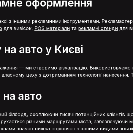
амне оформлення
ексі з іншими рекламними інструментами. Рекламасте
р
для вивісок,
POS матеріали
та
рекламні стенди
для в
на авто у Києві
бажання — ми створимо візуалізацію. Використовуємо п
у власному цеху з дотриманням технології нанесення. Т
 на авто
й білборд, охоплюючи тисячі потенційних клієнтів щод
 рухається різними маршрутами міста, забезпечуючи м
клами значно нижча порівняно з іншими видами зовні