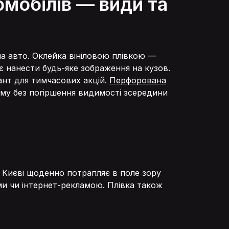
мобілів — види та
на авто. Оклейка вініловою плівкою —
є нанести будь-яке зображення на кузов.
нт для тимчасових акцій.
Перфорована
аму без погіршення видимості зсередини
 Києві щоденно потрапляє в поле зору
ми чи інтернет-рекламою. Плівка також