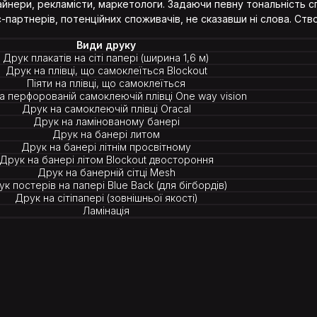
айнери, рекламісти, маркетологи. Задаючи певну тональність 
-партнерів, потенційних споживачів, не сказавши ні слова. Ств
Види друку
Друк плакатів на сіті папері (ширина 1,6 м)
Друк на плівці, що самоклеїться Blockout
Піяти на плівці, що самоклеїться
а перфорованій самоклеючій плівці One way vision
Друк на самоклеючій плівці Oracal
Друк на ламінованому банері
Друк на банері литом
Друк на банері літнім просвітному
Друк на банері літом Blockout двостороння
Друк на банерній сітці Mesh
к постерів на папері Blue Back (для бігбордів)
Друк на сітіпапері (зовнішньої якості)
Ламінація