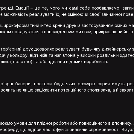
Гарантія
у тренді. Емоції – це те, чого ми самі себе позбавляємо, за
 можливість реалізувати їх, не змінюючи своєї звичайної повед
Контакти
(широкоформатний інтер’єрний друк із застосуванням різних ма
лком поєднується з повсякденним життям, прикрашаючи його 
тер’єрний друк дозволяє реалізувати будь-яку дизайнерську з
чу кольору, відтінків та напівтонів у високій роздільній здат
Час роботи: Пн-Пт: 09:00-18:00
 плівка, полотно) та обладнання відомих виробників.
Сб: 10:00-15:00 Нд: Вихідний
Адреса: 02660, м. Київ,
ул. Бориспольская, 9, оф. 26
нтер’єрні банери, постери будь-яких розмірів сприятимуть р
Напишіть нам:
волить не лише зацікавити потенційного споживача, а й заяви
manager@reclamaster.com.ua
юємо умови для плідної роботи або повноцінного відпочинку.
мосферу, що відповідає їх функціональній спрямованості. Візу