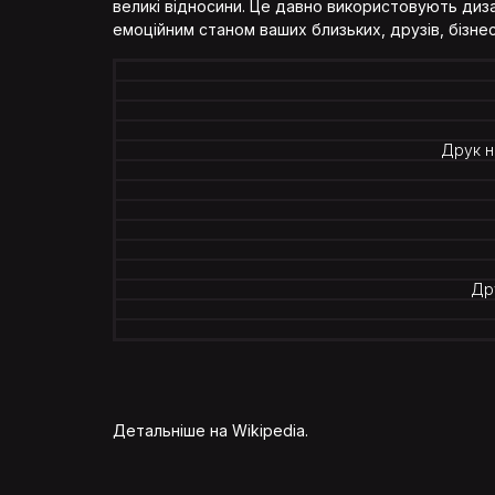
великі відносини. Це давно використовують диз
емоційним станом ваших близьких, друзів, бізнес
Друк н
Дру
Детальніше на
Wikipedia
.