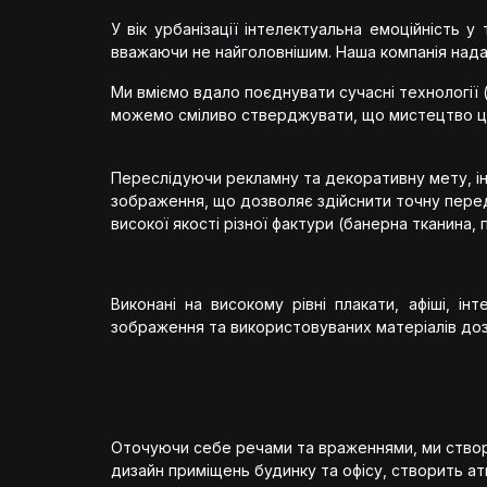
У вік урбанізації інтелектуальна емоційність 
вважаючи не найголовнішим. Наша компанія надає
Ми вміємо вдало поєднувати сучасні технології 
UA
можемо сміливо стверджувати, що мистецтво ці
RU
Переслідуючи рекламну та декоративну мету, ін
зображення, що дозволяє здійснити точну переда
високої якості різної фактури (банерна тканина,
Виконані на високому рівні плакати, афіші, і
зображення та використовуваних матеріалів доз
Оточуючи себе речами та враженнями, ми створ
дизайн приміщень будинку та офісу, створить ат