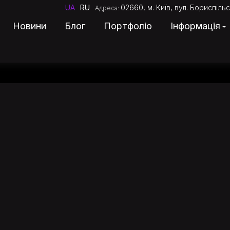
UA
RU
02660, м. Київ, вул. Бориспільс
Адреса:
Новини
Блог
Портфоліо
Інформація
Про компанію
Послуги
Новини
Блог
Портфоліо
Ціни