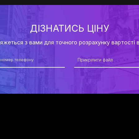
ДІЗНАТИСЬ ЦІНУ
в'яжеться з вами для точного розрахунку вартості 
Прикріпити файл