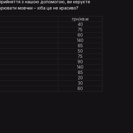
сприйняття з нашою допомогою, ви керуєте
орювати мовчки – хіба це не красиво?
грн/кв.м
40
75
60
140
65
50
75
90
140
85
20
30
60