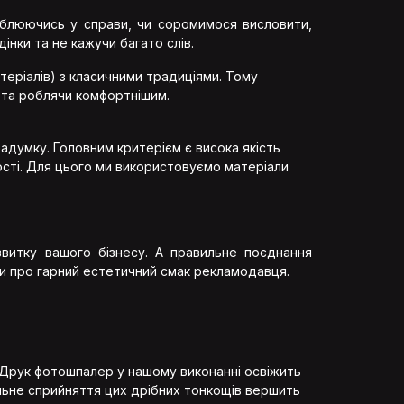
глиблюючись у справи, чи соромимося висловити,
інки та не кажучи багато слів.
теріалів) з класичними традиціями. Тому
та роблячи комфортнішим.
адумку. Головним критерієм є висока якість
ності. Для цього ми використовуємо матеріали
озвитку вашого бізнесу. А правильне поєднання
ти про гарний естетичний смак рекламодавця.
 Друк фотошпалер у нашому виконанні освіжить
альне сприйняття цих дрібних тонкощів вершить